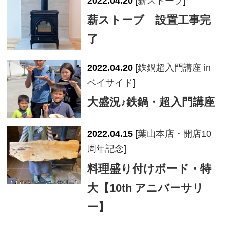
2022.04.20
[
薪ストーブ
]
薪ストーブ 設置工事完
了
2022.04.20
[
鉄鍋超入門講座 in
ベイサイド
]
大盛況♪鉄鍋・超入門講座
2022.04.15
[
葉山本店・開店10
周年記念
]
料理盛り付けボード・特
大【10th アニバーサリ
ー】