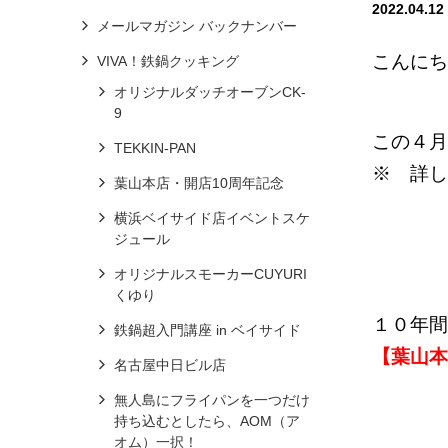
2022.04.12
メールマガジン バックナンバー
こんにち
VIVA！鉄鍋クッキング
オリジナルダッチオーブンCK-
9
この４月
TEKKIN-PAN
※ 詳
葉山本店・開店10周年記念
横浜ベイサイド店イベントスケ
ジュール
オリジナルスモーカーCUYURI
くゆり
１０年間
鉄鍋超入門講座 in ベイサイド
【葉山本
名古屋中日ビル店
無人島にフライパンを一つだけ
持ち込むとしたら、AOM（ア
オム）一択！