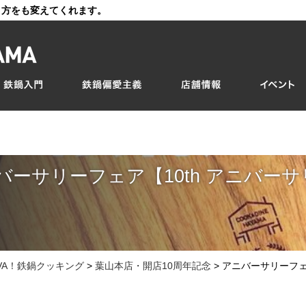
き方をも変えてくれます。
バーサリーフェア【10th アニバーサ
IVA！鉄鍋クッキング
>
葉山本店・開店10周年記念
>
アニバーサリーフェ