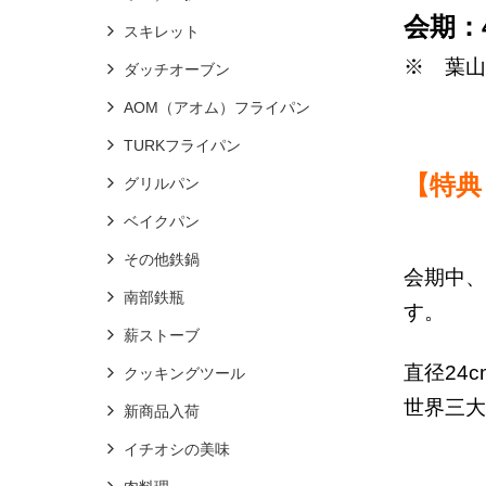
会期：
スキレット
※ 葉山
ダッチオーブン
AOM（アオム）フライパン
TURKフライパン
【特典
グリルパン
ベイクパン
その他鉄鍋
会期中、
南部鉄瓶
す。
薪ストーブ
直径24
クッキングツール
世界三大
新商品入荷
イチオシの美味