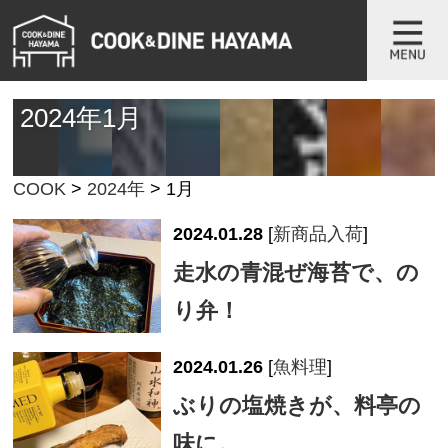
2024年1月
COOK
>
2024年
>
1月
2024.01.28
[
新商品入荷
]
走水の青混ぜ海苔で、の
り弁！
2024.01.26
[
魚料理
]
ぶりの塩焼きが、料亭の
味に。