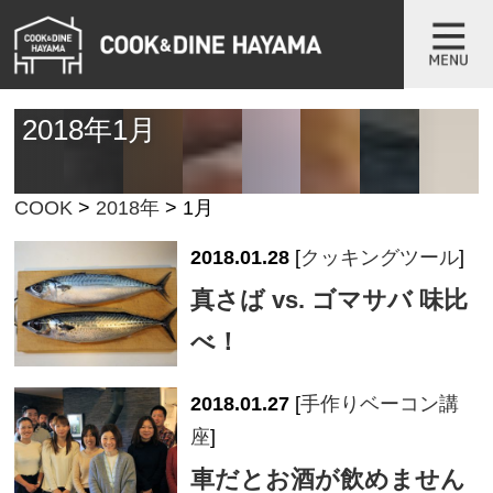
2018年1月
COOK
>
2018年
>
1月
2018.01.28
[
クッキングツール
]
真さば vs. ゴマサバ 味比
べ！
2018.01.27
[
手作りベーコン講
座
]
車だとお酒が飲めません