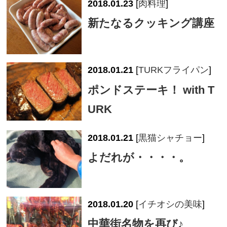
2018.01.23
[
肉料理
]
新たなるクッキング講座
2018.01.21
[
TURKフライパン
]
ポンドステーキ！ with T
URK
2018.01.21
[
黒猫シャチョー
]
よだれが・・・・。
2018.01.20
[
イチオシの美味
]
中華街名物を再び♪