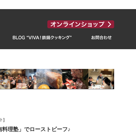
ト
]
「湘南料理塾」でローストビーフ♪