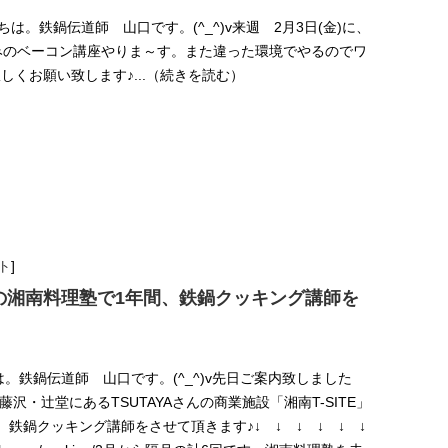
んにちは。鉄鍋伝道師 山口です。(^_^)v来週 2月3日(金)に、
馴染みのベーコン講座やりま～す。また違った環境でやるのでワ
しくお願い致します♪...（続きを読む）
ト
]
E」の湘南料理塾で1年間、鉄鍋クッキング講師を
にちは。鉄鍋伝道師 山口です。(^_^)v先日ご案内致しました
藤沢・辻堂にあるTSUTAYAさんの商業施設「湘南T-SITE」
鉄鍋クッキング講師をさせて頂きます♪↓ ↓ ↓ ↓ ↓ ↓