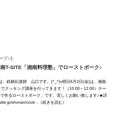
ーブン
]
湘南T-SITE「湘南料理塾」でローストポーク♪
んにちは。鉄鍋伝道師 山口です。(^_^)v明日6月2日(金)は、湘南
」でクッキング講座を行ってきます！（10:00～12:00）テー
で作るローストポーク」です。宜しくお願い致します♪★詳
tsite.jp/shonan/cook...（続きを読む）