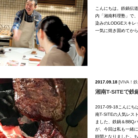
こんにちは。鉄鍋伝道師
内「湘南料理塾」で、
染みのLODGEスキレ
一気に焼き固めてから
2017.09.18
[
VIVA
湘南T-SITEで
2017-09-18こんに
南T-SITEの人気レ
ました、鉄鍋＆BBQ
が、今回は私も一緒に
時間となりました。ち