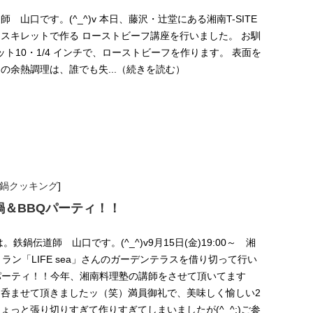
 山口です。(^_^)v 本日、藤沢・辻堂にある湘南T-SITE
スキレットで作る ローストビーフ講座を行いました。 お馴
ット10・1/4 インチで、ローストビーフを作ります。 表面を
の余熱調理は、誰でも失...（続きを読む）
！鉄鍋クッキング
]
鉄鍋＆BBQパーティ！！
ちは。鉄鍋伝道師 山口です。(^_^)v9月15日(金)19:00～ 湘
ストラン「LIFE sea」さんのガーデンテラスを借り切って行い
パーティ！！今年、湘南料理塾の講師をさせて頂いてます
呑ませて頂きましたッ（笑）満員御礼で、美味しく愉しい2
ょっと張り切りすぎて作りすぎてしまいましたが(^_^;)ご参