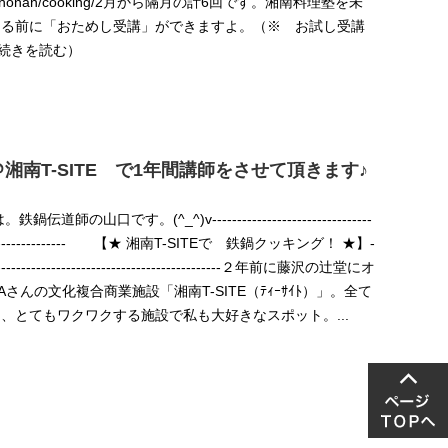
ite.jp/shonan/cooking/2月から隔月の計6回です。湘南料理塾を未
なる前に「おためし受講」ができますよ。（※ お試し受講
.（続きを読む）
湘南T-SITE で1年間講師をさせて頂きます♪
鍋伝道師の山口です。(^_^)v--------------------------------
----------------------- 【★ 湘南T-SITEで 鉄鍋クッキング！ ★】-
--------------------------------------------------２年前に藤沢の辻堂にオ
Aさんの文化複合商業施設「湘南T-SITE（ﾃｨｰｻｲﾄ）」。全て
、とてもワクワクする施設で私も大好きなスポット。...