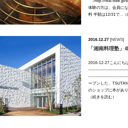
↓http://real.ts
体験の方は、会員に
料 半額は12/31で..
2016.12.27
[
NEWS
]
「湘南料理塾」＠
2016-12-27こんにちは。鉄
------------------
----------------------
ープンした、TSUTAY
のショップに本があり
（続きを読む）