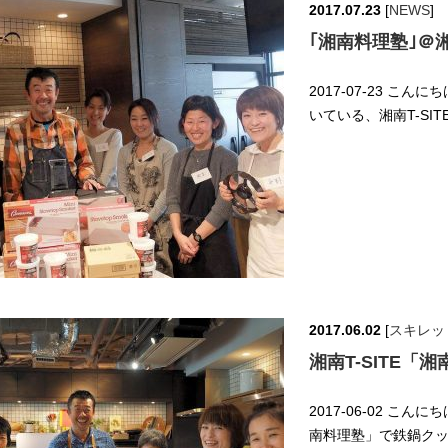
2017.07.23
[
NEWS
]
｢湘南料理塾｣＠湘
2017-07-23 こ
いている、湘南T-SI
2017.06.02
[
スキレッ
湘南T-SITE
2017-06-02 こん
南料理塾」で鉄鍋クッ