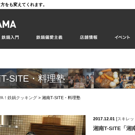
き方をも変えてくれます。
T-SITE・料理塾
IVA！鉄鍋クッキング
>
湘南T-SITE・料理塾
2017.12.01
[
スキレッ
湘南T-SITE