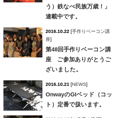
う）鉄なべ民族万歳！」
連載中です。
2016.10.22
[
手作りベーコン講
座
]
第48回手作りベーコン講
座 ご参加ありがとうご
ざいました。
2016.10.21
[
NEWS
]
OnwayのGIベッド（コッ
ト）定番で扱います。