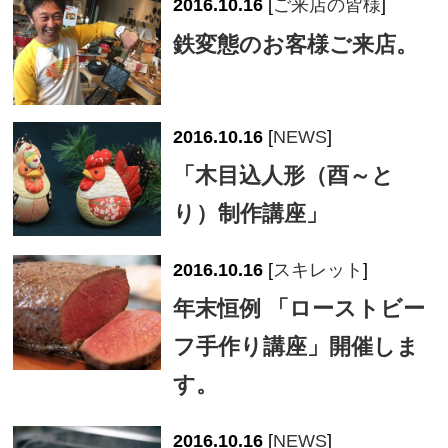
2016.10.16
[
ご来店の皆様
]
鉄変態のお客様ご来店。
2016.10.16
[
NEWS
]
「木目込人形（酉～と
り）制作講座」
2016.10.16
[
スキレット
]
年末恒例 「ローストビー
フ手作り講座」開催しま
す。
2016.10.16
[
NEWS
]