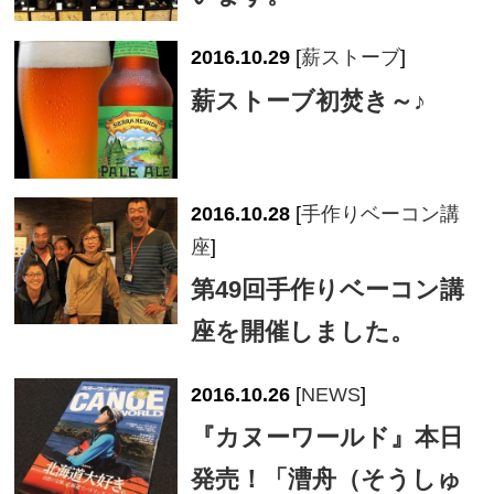
2016.10.29
[
薪ストーブ
]
薪ストーブ初焚き～♪
2016.10.28
[
手作りベーコン講
座
]
第49回手作りベーコン講
座を開催しました。
2016.10.26
[
NEWS
]
『カヌーワールド』本日
発売！「漕舟（そうしゅ