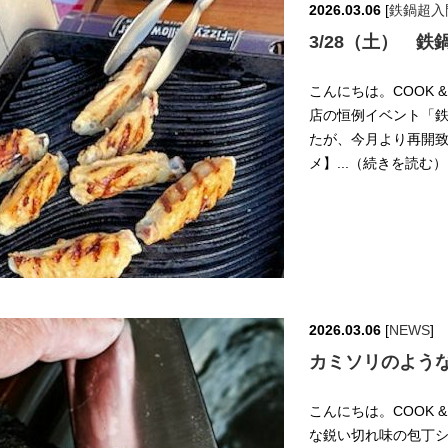
2026.03.06
[
鉄鍋超入門
3/28（土） 鉄
こんにちは。COOK &
店の恒例イベント「鉄
たが、今月より再開致
メ】...（続きを読む）
2026.03.06
[
NEWS
]
カミソリのよう
こんにちは。COOK &
な鋭い切れ味の包丁シ