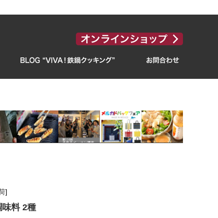
荷
]
味料 2種