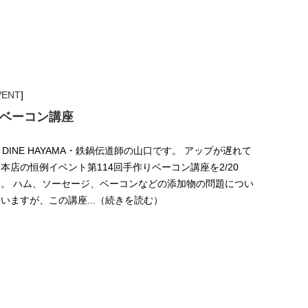
VENT
]
りベーコン講座
 DINE HAYAMA・鉄鍋伝道師の山口です。 アップが遅れて
本店の恒例イベント第114回手作りベーコン講座を2/20
。 ハム、ソーセージ、ベーコンなどの添加物の問題につい
いますが、この講座...（続きを読む）