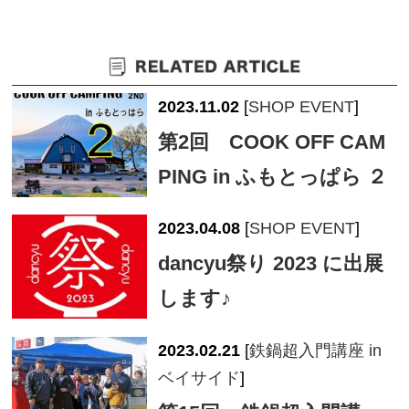
2023.11.02
[
SHOP EVENT
]
第2回 COOK OFF CAM
PING in ふもとっぱら ２
2023.04.08
[
SHOP EVENT
]
dancyu祭り 2023 に出展
します♪
2023.02.21
[
鉄鍋超入門講座 in
ベイサイド
]