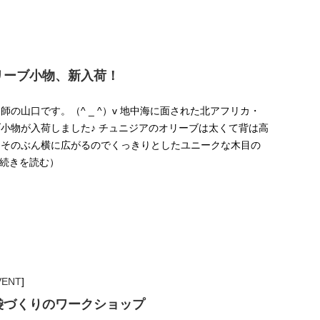
リーブ小物、新入荷！
の山口です。（^ _ ^）v 地中海に面された北アフリカ・
小物が入荷しました♪ チュニジアのオリーブは太くて背は高
、そのぶん横に広がるのでくっきりとしたユニークな木目の
（続きを読む）
VENT
]
袋づくりのワークショップ