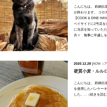
こんにちは。 鉄鍋伝道
が終わります。 コロ
【COOK & DINE
ベイサイドに2号店を
に当店を知っていた
共々 無事に年越しを
2020.12.28
[
AOM（
硬質小麦・ルル
こんにちは。 鉄鍋伝道
を使用したパンケーキ「
した。...（続きを読