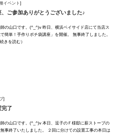
種イベント
]
座、ご参加ありがとうございました♪
の山口です。(^_^)v 昨日、横浜ベイサイド店にて当店ス
で簡単！手作りポチ袋講座」を開催。 無事終了しました。
（続きを読む）
ブ
]
置完了
の山口です。(^_^)v 本日、逗子のＦ様邸に薪ストーブの
無事終了いたしました。 ２回に分けての設置工事の本日は