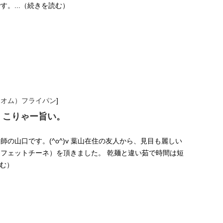
。...（続きを読む）
アオム）フライパン
]
。こりゃー旨い。
の山口です。(^o^)v 葉山在住の友人から、見目も麗しい
フェットチーネ）を頂きました。 乾麺と違い茹で時間は短
読む）