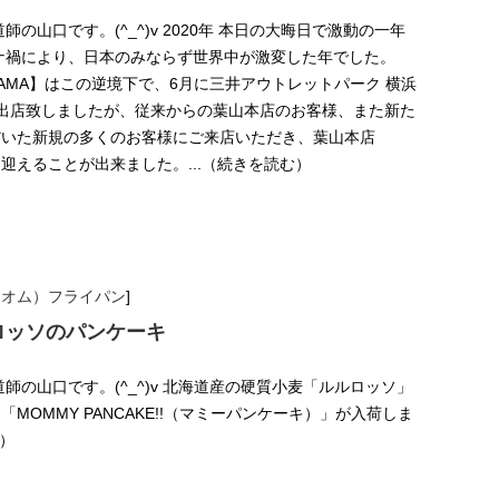
師の山口です。(^_^)v 2020年 本日の大晦日で激動の一年
ナ禍により、日本のみならず世界中が激変した年でした。
 HAYAMA】はこの逆境下で、6月に三井アウトレットパーク 横浜
出店致しましたが、従来からの葉山本店のお客様、また新た
だいた新規の多くのお客様にご来店いただき、葉山本店
迎えることが出来ました。...（続きを読む）
アオム）フライパン
]
ロッソのパンケーキ
師の山口です。(^_^)v 北海道産の硬質小麦「ルルロッソ」
MOMMY PANCAKE!!（マミーパンケーキ）」が入荷しま
む）