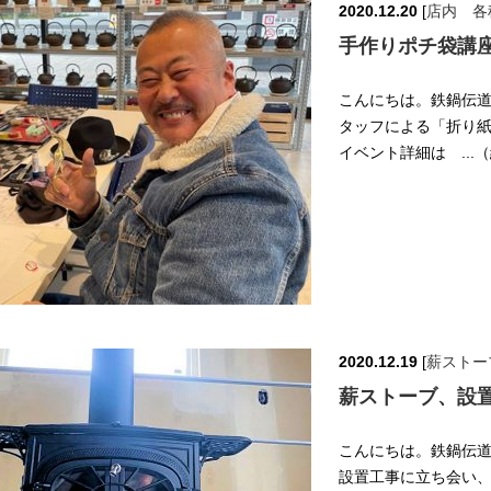
2020.12.20
[
店内 各
手作りポチ袋講
こんにちは。鉄鍋伝道師
タッフによる「折り紙
イベント詳細は ...
2020.12.19
[
薪ストー
薪ストーブ、設
こんにちは。鉄鍋伝道師
設置工事に立ち会い、