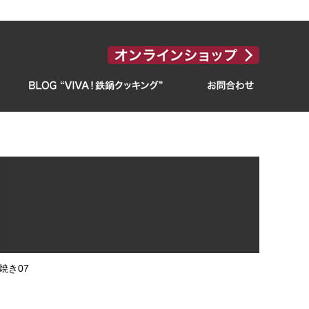
青焼き07