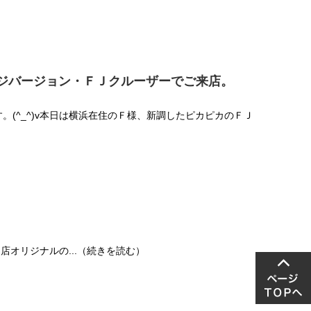
ジバージョン・ＦＪクルーザーでご来店。
です。(^_^)v本日は横浜在住のＦ様、新調したピカピカのＦＪ
当店オリジナルの...（続きを読む）