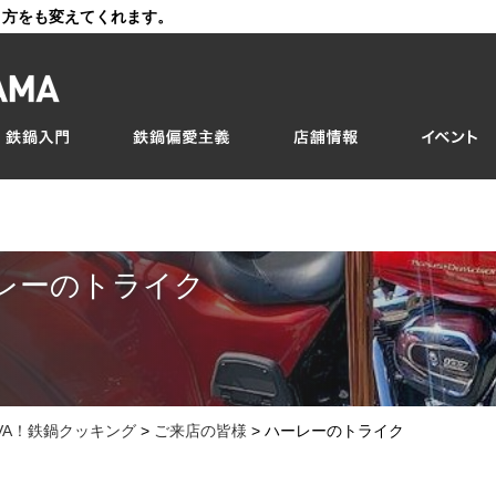
き方をも変えてくれます。
レーのトライク
IVA！鉄鍋クッキング
>
ご来店の皆様
>
ハーレーのトライク