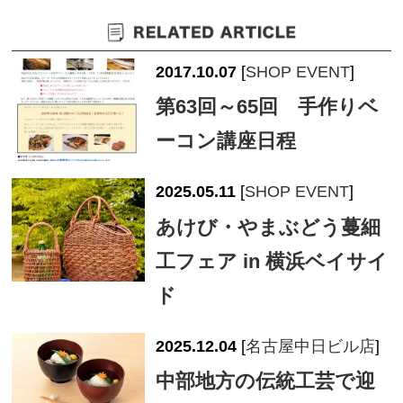
2017.10.07
[
SHOP EVENT
]
第63回～65回 手作りベ
ーコン講座日程
2025.05.11
[
SHOP EVENT
]
あけび・やまぶどう蔓細
工フェア in 横浜ベイサイ
ド
2025.12.04
[
名古屋中日ビル店
]
中部地方の伝統工芸で迎