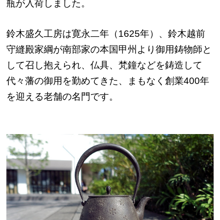
瓶が入荷しました。
鈴木盛久工房は寛永二年（1625年）、鈴木越前
守縫殿家綱が南部家の本国甲州より御用鋳物師と
して召し抱えられ、仏具、梵鐘などを鋳造して
代々藩の御用を勤めてきた、まもなく創業400年
を迎える老舗の名門です。