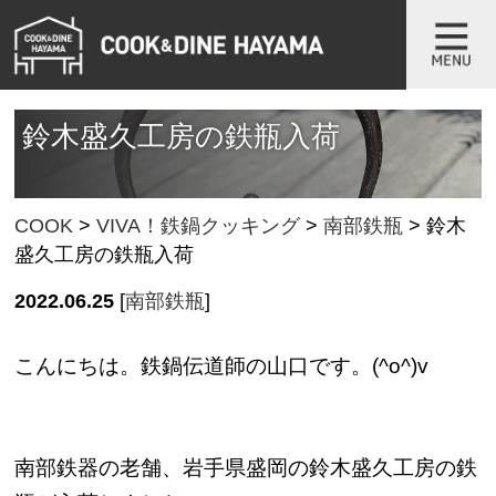
鈴木盛久工房の鉄瓶入荷
COOK
>
VIVA！鉄鍋クッキング
>
南部鉄瓶
>
鈴木
盛久工房の鉄瓶入荷
2022.06.25
[
南部鉄瓶
]
こんにちは。鉄鍋伝道師の山口です。(^o^)v
南部鉄器の老舗、岩手県盛岡の鈴木盛久工房の鉄