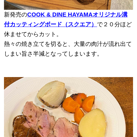
新発売の
COOK & DINE HAYAMAオリジナル溝
付カッティングボード（スクエア）
で２０分ほど
休ませてからカット。
熱々の焼き立てを切ると、大量の肉汁が流れ出て
しまい旨さ半減となってしまいます。