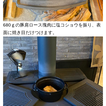
680ｇの豚肩ロース塊肉に塩コショウを振り、表
面に焼き目だけつけます。