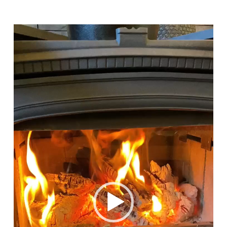
動
画
プ
レ
ー
ヤ
ー