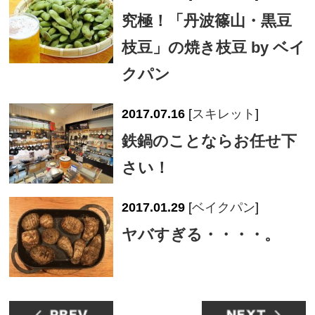
究極！「丹波篠山・黒豆
枝豆」の焼き枝豆 by ベイ
クパン
2017.07.16
[
スキレット
]
鉄鍋のことならお任せ下
さい！
2017.01.29
[
ベイクパン
]
ヤバすぎる・・・・。