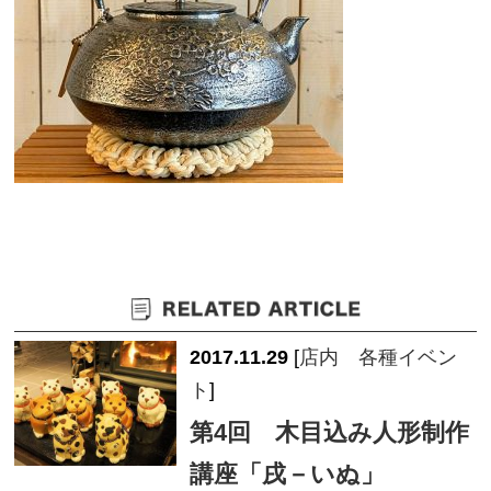
2017.11.29
[
店内 各種イベン
ト
]
第4回 木目込み人形制作
講座「戌－いぬ」