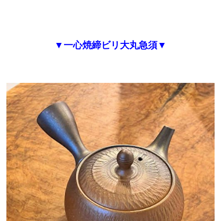
▼一心焼締ビリ大丸急須▼