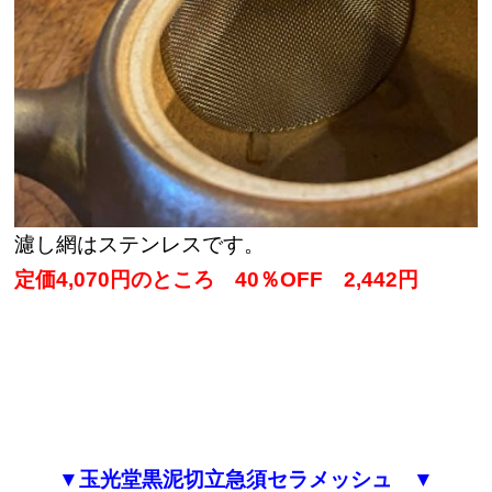
濾し網はステンレスです。
定価4,070円のところ 40％OFF 2,442円
▼玉光堂黒泥切立急須セラメッシュ ▼