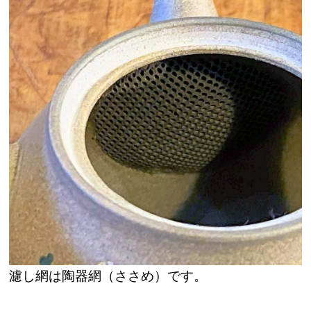
濾し網は陶器網（ささめ）です。