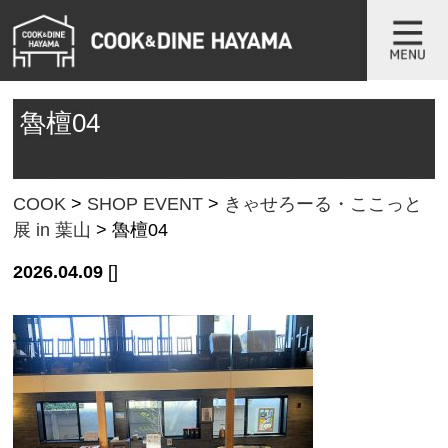
魯檀04
COOK
>
SHOP EVENT
>
きゃせろーる・ここっと
展 in 葉山
>
魯檀04
2026.04.09
[]