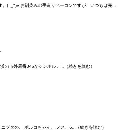
す。(^_^)v お馴染みの手造りベーコンですが、いつもは完...
ト
横浜の市外局番045がシンボルデ...（続きを読む）
ブタの、 ポルコちゃん。 メス、6...（続きを読む）