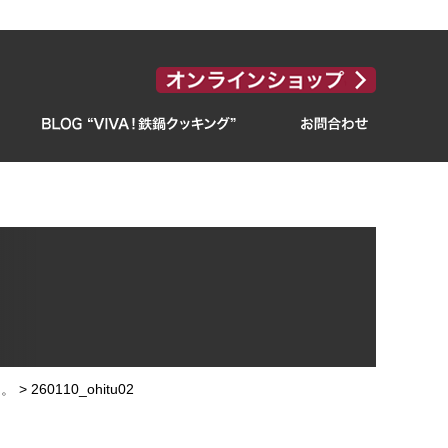
た。
>
260110_ohitu02