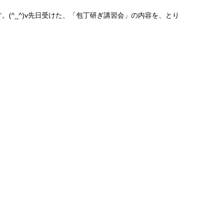
です。(^_^)v先日受けた、「包丁研ぎ講習会」の内容を、とり