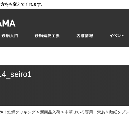
き方をも変えてくれます。
14_seiro1
IVA！鉄鍋クッキング
>
新商品入荷
>
中華せいろ専用・穴あき敷紙をプ