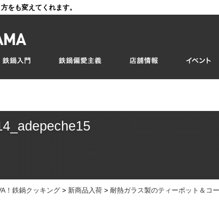
き方をも変えてくれます。
14_adepeche15
IVA！鉄鍋クッキング
>
新商品入荷
>
耐熱ガラス製のティーポット＆コ