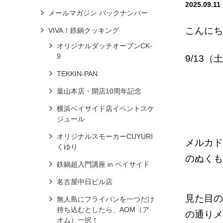
2025.09.11
メールマガジン バックナンバー
こんにち
VIVA！鉄鍋クッキング
オリジナルダッチオーブンCK-
9
9/13
TEKKIN-PAN
葉山本店・開店10周年記念
横浜ベイサイド店イベントスケ
ジュール
オリジナルスモーカーCUYURI
メルカド
くゆり
のぬくも
鉄鍋超入門講座 in ベイサイド
名古屋中日ビル店
見た目の
無人島にフライパンを一つだけ
持ち込むとしたら、AOM（ア
の通りメ
オム）一択！