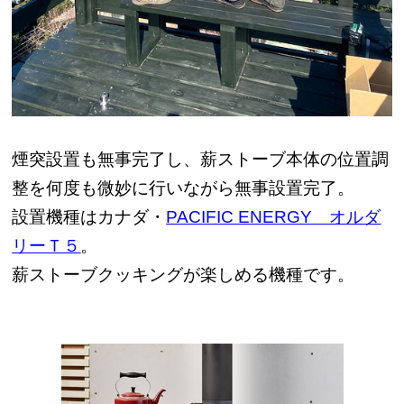
煙突設置も無事完了し、薪ストーブ本体の位置調
整を何度も微妙に行いながら無事設置完了。
設置機種はカナダ・
PACIFIC ENERGY オルダ
リーＴ５
。
薪ストーブクッキングが楽しめる機種です。