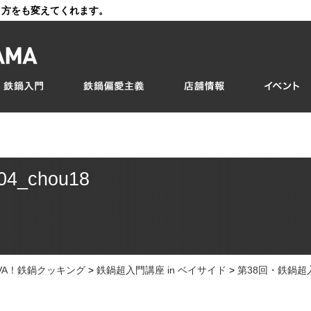
き方をも変えてくれます。
04_chou18
IVA！鉄鍋クッキング
>
鉄鍋超入門講座 in ベイサイド
>
第38回・鉄鍋