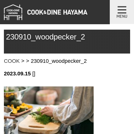
230910_woodpecker_2
COOK
>
>
230910_woodpecker_2
2023.09.15
[]