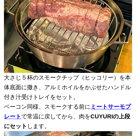
大さじ５杯のスモークチップ（ヒッコリー）を本
体底面に撒き、アルミホイルをかぶせたハンドル
付き汁受けトレイをセット。
ベーコン同様、スモークする前に
ミートサーモプ
レート
で常温に戻してから、肉を
CUYURIの上段
にセット
します。