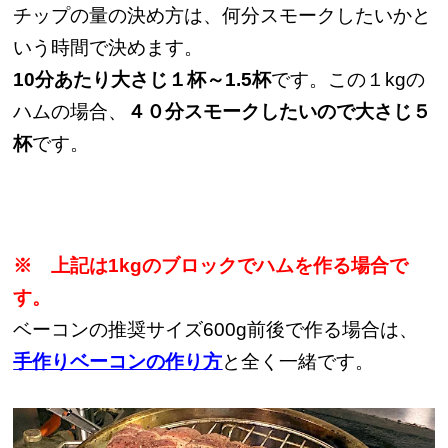
チップの量の決め方は、何分スモークしたいかと
いう時間で決めます。
10分あたり大さじ１杯～1.5杯
です。この１kgの
ハムの場合、
４０分スモークしたいので大さじ５
杯
です。
※ 上記は1kgのブロックでハムを作る場合で
す。
ベーコンの推奨サイズ600g前後で作る場合は、
手作りベーコンの作り方
と全く一緒です。