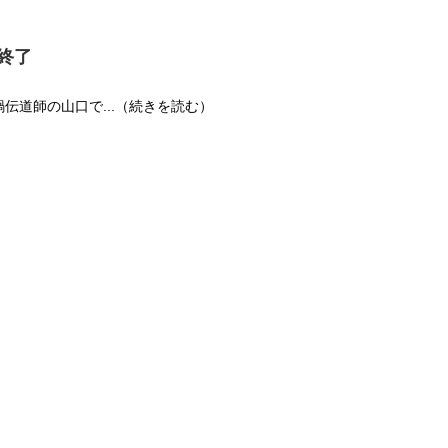
終了
 鉄鍋伝道師の山口で...（続きを読む）