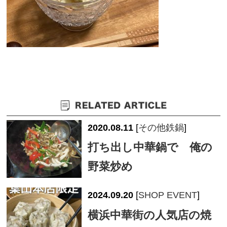
2020.08.11
[
その他鉄鍋
]
打ち出し中華鍋で 俺の
野菜炒め
2024.09.20
[
SHOP EVENT
]
横浜中華街の人気店の焼