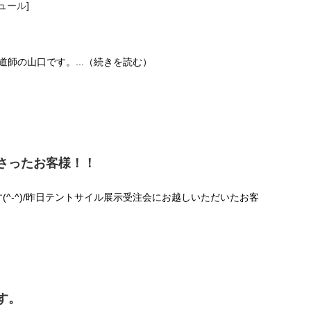
ュール
]
鍋伝道師の山口です。...（続きを読む）
さったお客様！！
です(^-^)/昨日テントサイル展示受注会にお越しいただいたお客
す。