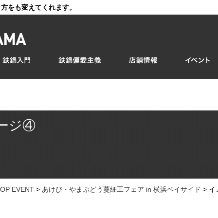
き方をも変えてくれます。
ージ④
OP EVENT
>
あけび・やまぶどう蔓細工フェア in 横浜ベイサイド
>
イ