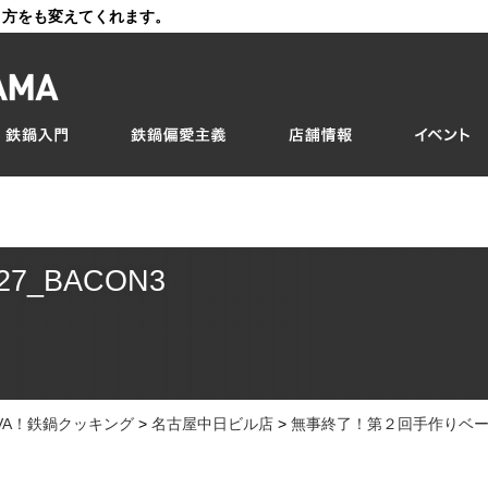
き方をも変えてくれます。
327_BACON3
IVA！鉄鍋クッキング
>
名古屋中日ビル店
>
無事終了！第２回手作りベーコ