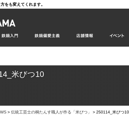
き方をも変えてくれます。
114_米びつ10
EWS
>
伝統工芸士の桐たんす職人が作る「米びつ」
>
250114_米びつ10