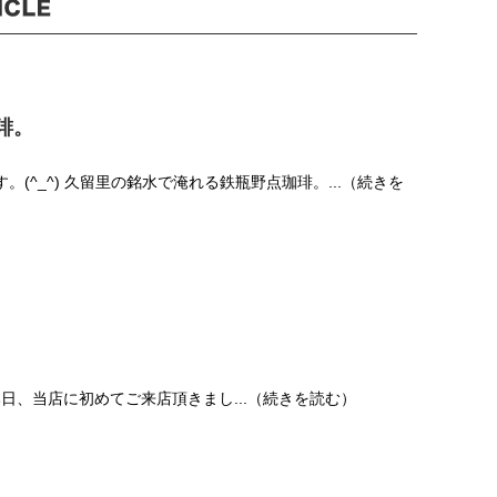
琲。
です。(^_^) 久留里の銘水で淹れる鉄瓶野点珈琲。...（続きを
 本日、当店に初めてご来店頂きまし...（続きを読む）