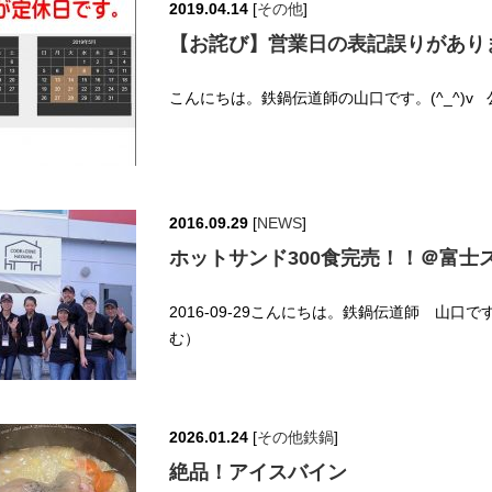
2019.04.14
[
その他
]
【お詫び】営業日の表記誤りがあり
こんにちは。鉄鍋伝道師の山口です。(^_^)v 
2016.09.29
[
NEWS
]
ホットサンド300食完売！！＠富士
2016-09-29こんにちは。鉄鍋伝道師 山口です
む）
2026.01.24
[
その他鉄鍋
]
絶品！アイスバイン