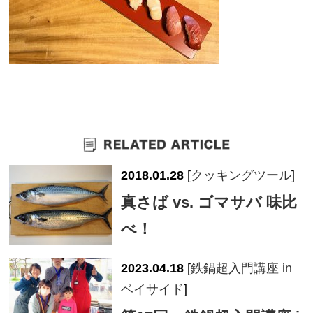
2018.01.28
[
クッキングツール
]
真さば vs. ゴマサバ 味比
べ！
2023.04.18
[
鉄鍋超入門講座 in
ベイサイド
]