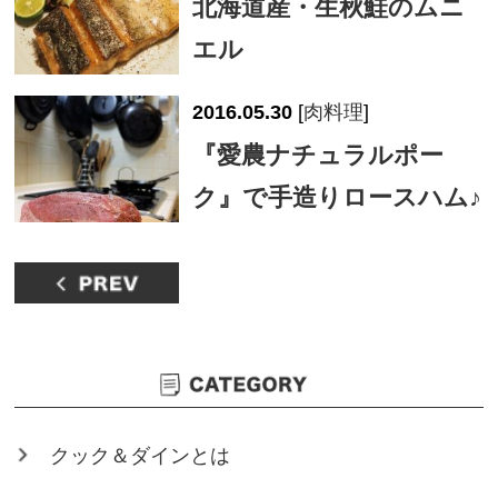
北海道産・生秋鮭のムニ
エル
2016.05.30
[
肉料理
]
『愛農ナチュラルポー
ク』で手造りロースハム♪
クック＆ダインとは