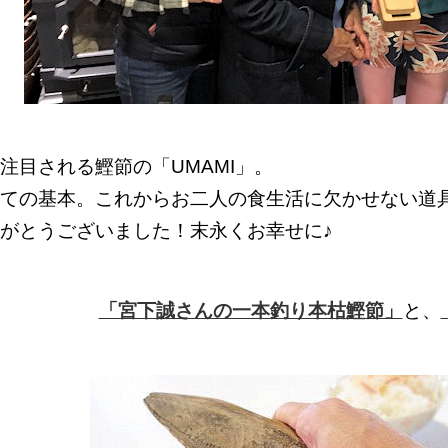
注目される鰹節の「UMAMI」。
ての基本。これからお二人の食生活に欠かせない道
がとうございました！末永くお幸せに♪
「宮下誠さんの一本釣り本枯鰹節」
と、