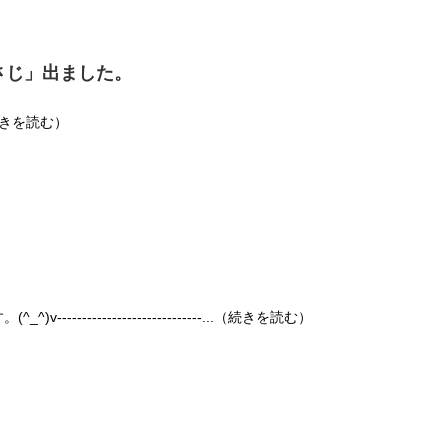
くさじ」出ました。
続きを読む）
----------------------------...（続きを読む）