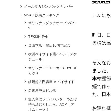
2019.03.23
メールマガジン バックナンバー
こんにち
VIVA！鉄鍋クッキング
オリジナルダッチオーブンCK-
9
昨日、日
TEKKIN-PAN
奥様は高
葉山本店・開店10周年記念
横浜ベイサイド店イベントスケ
ジュール
そんなお
オリジナルスモーカーCUYURI
ました。
くゆり
本枯鰹節
鉄鍋超入門講座 in ベイサイド
鰹で作っ
名古屋中日ビル店
た。日本
無人島にフライパンを一つだけ
持ち込むとしたら、AOM（ア
お連れ様
オム）一択！