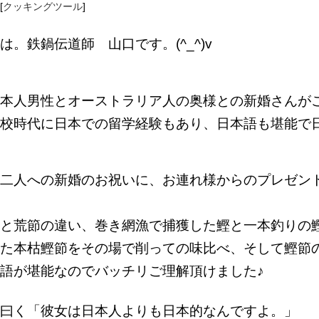
[
クッキングツール
]
は。鉄鍋伝道師 山口です。(^_^)v
本人男性とオーストラリア人の奥様との新婚さんが
校時代に日本での留学経験もあり、日本語も堪能で
二人への新婚のお祝いに、お連れ様からのプレゼン
と荒節の違い、巻き網漁で捕獲した鰹と一本釣りの
た本枯鰹節をその場で削っての味比べ、そして鰹節
語が堪能なのでバッチリご理解頂けました♪
曰く「彼女は日本人よりも日本的なんですよ。」