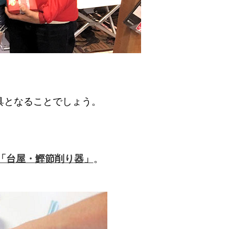
具となることでしょう。
「台屋・鰹節削り器」
。