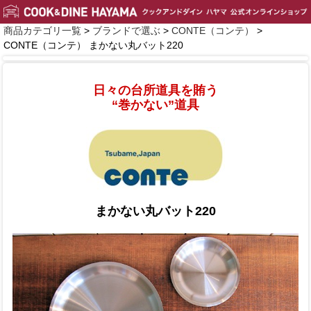
商品カテゴリ一覧
>
ブランドで選ぶ
>
CONTE（コンテ）
>
CONTE（コンテ） まかない丸バット220
日々の台所道具を賄う
“巻かない”道具
まかない丸バット220