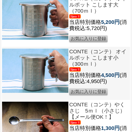
ルポット こします大
（700ｍｌ）
当店特別価格
5,200円
(消
費税込:5,720円)
CONTE（コンテ） オイ
ルポット こします小
（300ｍｌ）
当店特別価格
4,500円
(消
費税込:4,950円)
CONTE（コンテ）やく
さじ 5ｍｌ（小さじ）
【メール便OK！】
当店特別価格
1,300円
(消