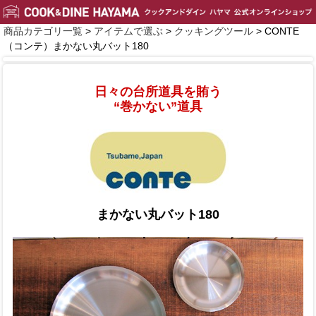
商品カテゴリ一覧
>
アイテムで選ぶ
>
クッキングツール
> CONTE
（コンテ）まかない丸バット180
日々の台所道具を賄う
“巻かない”道具
まかない丸バット180