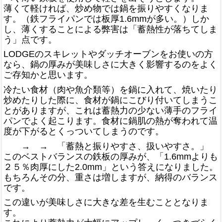
薄くて軽ければ、炒め物では鍋を振りやすくなりま
す。（鉄フライパンでは板厚1.6mmが多い。）しか
し、薄くすることによる弊害は「蓄熱性が落ちてしま
う」点です。
LODGEのスキレットやダッチオーブンをお使いの方
なら、鍋の厚みが美味しさに大きく影響するのをよく
ご存知かと思います。
冷たい食材（肉や魚介類等）を鍋に入れて、焼いたり
炒めたりした際に、食材が鍋にこびり付いてしまうこ
とがありますが、これは蓄熱力の少ない薄手のフライ
パンでよく起こります。食材に鍋肌の熱が奪われて温
度が下がるとくっついてしまうのです。
→ → 「蓄熱と振りやすさ、扱いやすさ。」
このベストバランスの鉄板の厚みが、「1.6mmよりも
２５％肉厚にした2.0mm」という答えになりました。
もちろんその分、重さは増しますが、納得のバランス
です。
この違いが美味しさに大きな差を生むこととなりま
す。