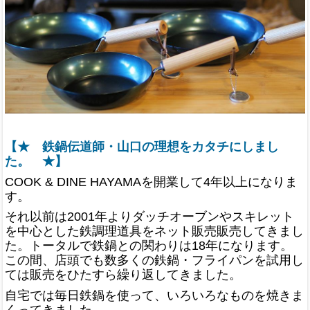
【★ 鉄鍋伝道師・山口の理想をカタチにしまし
た。 ★】
COOK & DINE HAYAMAを開業して4年以上になりま
す。
それ以前は2001年よりダッチオーブンやスキレット
を中心とした鉄調理道具をネット販売販売してきまし
た。トータルで鉄鍋との関わりは18年になります。
この間、店頭でも数多くの鉄鍋・フライパンを試用し
ては販売をひたすら繰り返してきました。
自宅では毎日鉄鍋を使って、いろいろなものを焼きま
くってきました。