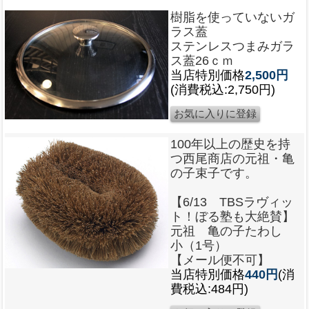
樹脂を使っていないガ
ラス蓋
ステンレスつまみガラ
ス蓋26ｃｍ
当店特別価格
2,500円
(消費税込:2,750円)
100年以上の歴史を持
つ西尾商店の元祖・亀
の子束子です。
【6/13 TBSラヴィッ
ト！ぼる塾も大絶賛】
元祖 亀の子たわし
小（1号）
【メール便不可】
当店特別価格
440円
(消
費税込:484円)