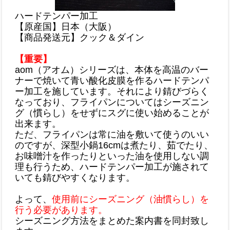
ハードテンパー加工
【原産国】日本（大阪）
【商品発送元】クック＆ダイン
【重要】
aom（アオム）シリーズは、本体を高温のバー
ナーで焼いて青い酸化皮膜を作るハードテンパ
ー加工を施しています。それにより
錆
びづらく
なっており、フライパンについてはシーズニン
グ（慣らし）をせずにスグに使い始めることが
出来ます。
ただ、フライパンは常に油を敷いて使うのいい
のですが、深型小鍋16cmは煮たり、茹でたり、
お味噌汁を作ったりといった油を使用しない調
理も行うため、ハードテンパー加工が施されて
いても錆びやすくなります。
よって、
使用前にシーズニング（油慣らし）を
行う必要があります
。
シーズニング方法をまとめた案内書を同封致し