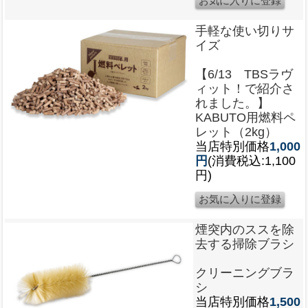
手軽な使い切りサ
イズ
【6/13 TBSラヴ
ィット！で紹介さ
れました。】
KABUTO用燃料ペ
レット（2kg）
当店特別価格
1,000
円
(消費税込:1,100
円)
煙突内のススを除
去する掃除ブラシ
クリーニングブラ
シ
当店特別価格
1,500