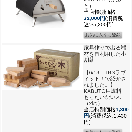
と）
当店特別価格
32,000円
(消費税
込:35,200円)
家具作りで出る端
材を再利用した小
割薪
【6/13 TBSラヴ
ィット！で紹介さ
れました。】
KABUTO用燃料
もったいない木
（2kg）
当店特別価格
1,300
円
(消費税込:1,430
円)