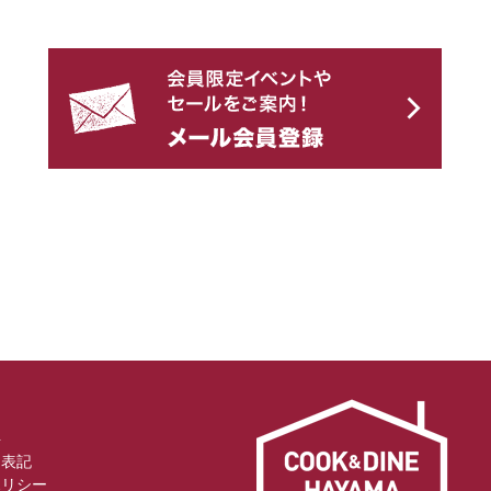
料
く表記
ポリシー