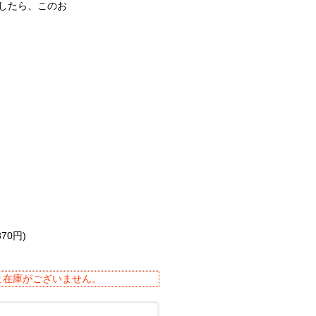
したら、このお
。
870円)
ま在庫がございません。