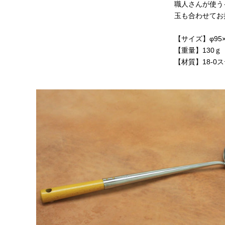
職人さんが使う
玉も合わせてお
【サイズ】φ95×
【重量】130ｇ
【材質】18-0