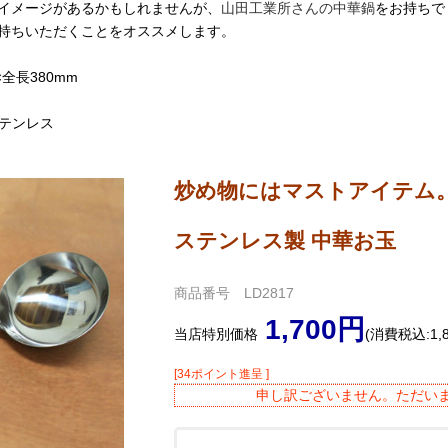
イメージがあるかもしれませんが、
山田工業所さんの中華鍋
をお持ちで
持ちいただくことをオススメします。
全長380mm
ステンレス
炒め物にはマストアイテム
ステンレス製 中華お玉
商品番号 LD2817
1,700円
当店特別価格
(消費税込:1,
[34ポイント進呈 ]
申し訳ございません。ただい