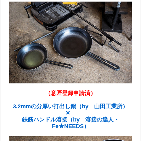
（意匠登録申請済）
3.2mmの分厚い打出し鍋（by 山田工業所）
✕
鉄筋ハンドル溶接（by 溶接の達人・
Fe★NEEDS）