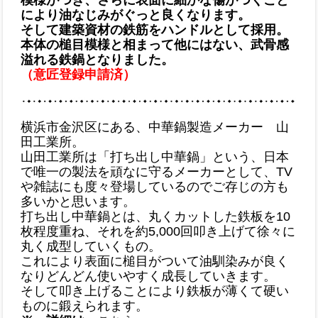
模様がつき、さらに表面に細かな傷がつくこと
により油なじみがぐっと良くなります。
そして建築資材の鉄筋をハンドルとして採用。
本体の槌目模様と相まって他にはない、武骨感
溢れる鉄鍋となりました。
（意匠登録申請済）
横浜市金沢区にある、中華鍋製造メーカー 山
田工業所。
山田工業所は「打ち出し中華鍋」という、日本
で唯一の製法を頑なに守るメーカーとして、TV
や雑誌にも度々登場しているのでご存じの方も
多いかと思います。
打ち出し中華鍋とは、丸くカットした鉄板を10
枚程度重ね、それを約5,000回叩き上げて徐々に
丸く成型していくもの。
これにより表面に槌目がついて油馴染みが良く
なりどんどん使いやすく成長していきます。
そして叩き上げることにより鉄板が薄くて硬い
ものに鍛えられます。