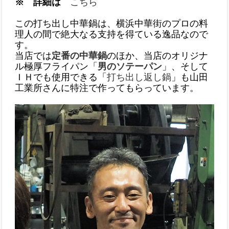
※ 詳細は
こちら
この打ち出し中華鍋は、横浜中華街のプロの料
理人の間で絶大なる支持を得ている逸品なので
す。
当店では
定番の中華鍋
のほか、当店のオリジナ
ル極厚フライパン「
男のソテーパン
」、そして
ＩＨでも使用できる「
打ち出し返し鍋
」も山田
工業所さんに特注で作ってもらっています。