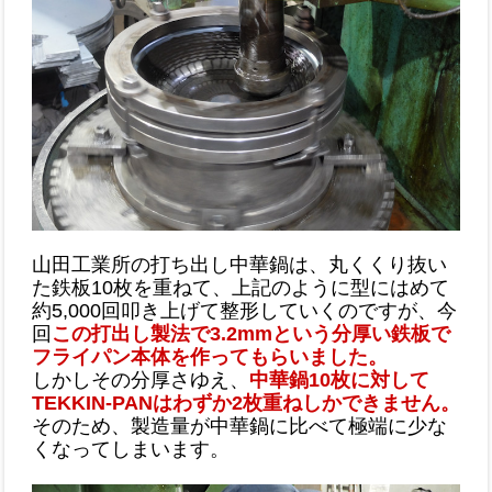
山田工業所の打ち出し中華鍋は、丸くくり抜い
た鉄板10枚を重ねて、上記のように型にはめて
約5,000回叩き上げて整形していくのですが、今
回
この打出し製法で3.2mmという分厚い鉄板で
フライパン本体を作ってもらいました。
しかしその分厚さゆえ、
中華鍋10枚に対して
TEKKIN-PANはわずか2枚重ねしかできません。
そのため、製造量が中華鍋に比べて極端に少な
くなってしまいます。