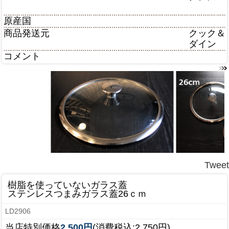
原産国
商品発送元
クック＆
ダイン
コメント
Tweet
樹脂を使っていないガラス蓋
ステンレスつまみガラス蓋26ｃｍ
LD2906
当店特別価格
2,500円
(消費税込:2,750円)