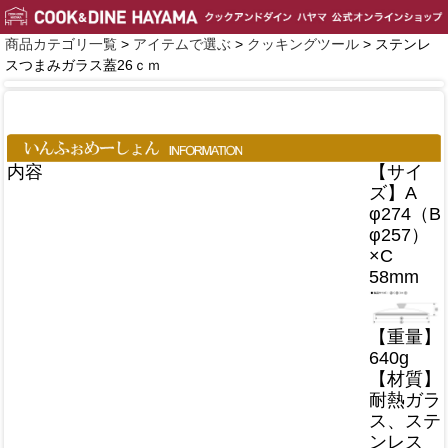
商品カテゴリ一覧
>
アイテムで選ぶ
>
クッキングツール
> ステンレ
スつまみガラス蓋26ｃｍ
内容
【サイ
ズ】A
φ274（B
φ257）
×C
58mm
【重量】
640g
【材質】
耐熱ガラ
ス、ステ
ンレス