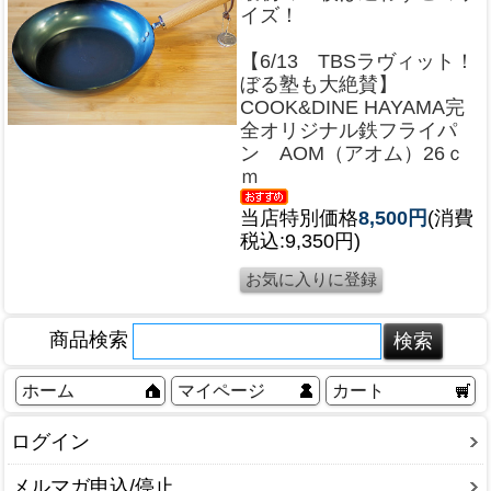
イズ！
【6/13 TBSラヴィット！
ぼる塾も大絶賛】
COOK&DINE HAYAMA完
全オリジナル鉄フライパ
ン AOM（アオム）26ｃ
ｍ
当店特別価格
8,500円
(消費
税込:9,350円)
商品検索
ホーム
マイページ
カート
ログイン
メルマガ申込/停止