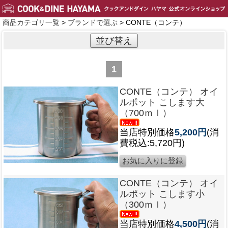
商品カテゴリ一覧
>
ブランドで選ぶ
> CONTE（コンテ）
並び替え
1
CONTE（コンテ） オイ
ルポット こします大
（700ｍｌ）
当店特別価格
5,200円
(消
費税込:5,720円)
CONTE（コンテ） オイ
ルポット こします小
（300ｍｌ）
当店特別価格
4,500円
(消